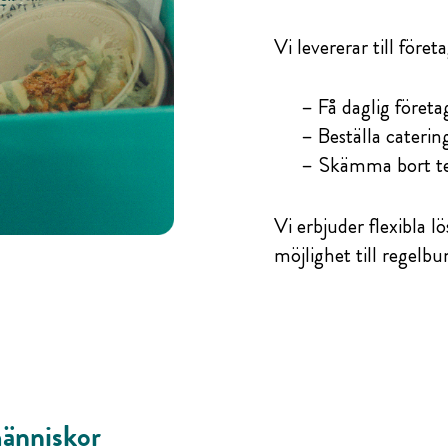
Vi levererar till föret
– Få daglig företa
– Beställa caterin
– Skämma bort te
Vi erbjuder flexibla l
möjlighet till regelb
änniskor