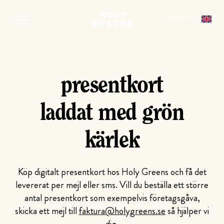
IN
LOGGA IN
ENGLI
PLEASE
presentkort
laddat med grön
kärlek
Köp digitalt presentkort hos Holy Greens och få det
levererat per mejl eller sms. Vill du beställa ett större
antal presentkort som exempelvis företagsgåva,
skicka ett mejl till
faktura@holygreens.se
så hjälper vi
dig.