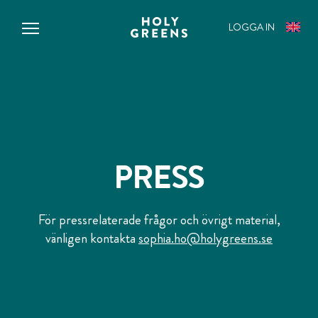
IN
LOGGA IN
ENGLI
PLEASE
PRESS
För pressrelaterade frågor och övrigt material,
vänligen kontakta
sophia.ho@holygreens.se