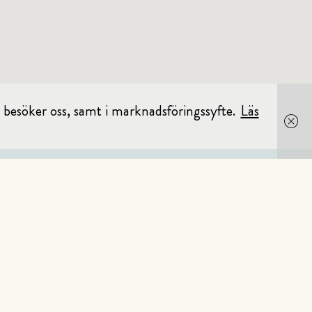
 besöker oss, samt i marknadsföringssyfte.
Läs
OM HOLY GREENS
JOBBA HOS OSS
KONTAKTA OSS