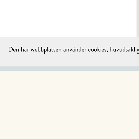
Den här webbplatsen använder cookies, huvudsakligen
BESTÄLL NU
FÖRETAG & CATERING
PRESENTKORT