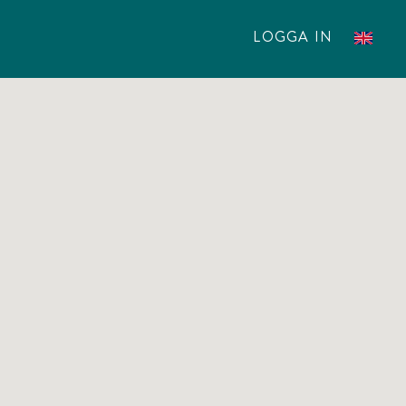
IN
LOGGA IN
ENGLI
PLEAS