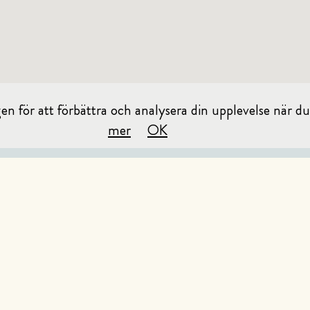
 för att förbättra och analysera din upplevelse när du
mer
OK
VÅRA RESTAURANGER
VÅR MAT
ALLERGIGUIDE
VISSELBLÅSARPOLICY